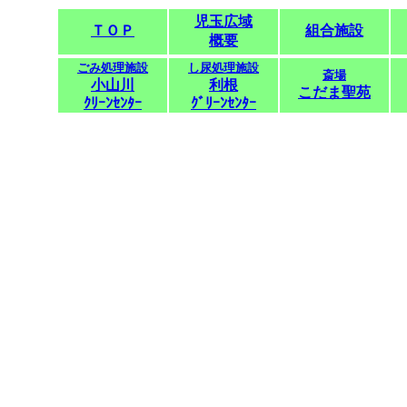
児玉広域
ＴＯＰ
組合施設
概要
ごみ処理施設
し尿処理施設
斎場
小山川
利根
こだま聖苑
ｸﾘｰﾝｾﾝﾀｰ
ｸﾞﾘｰﾝｾﾝﾀｰ